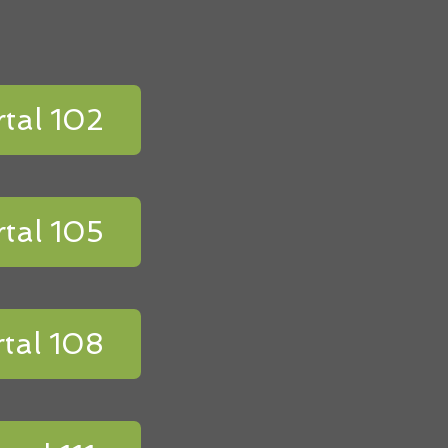
tal 102
tal 105
tal 108