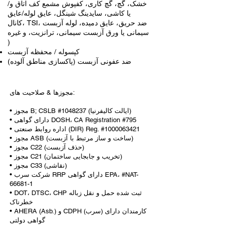
خشک، گچ، گچ کاری، کفپوش مشمع کف اتاق و/
یا کاشی، سایدینگ شینگل، عایق لوله/عایق
کانال، TSI، ضد حریق، عایق دمیده، لوله آزبست
سیمانی یا ورق آزبست سیمانی، ترانزیت، و غیره
)
کپسوله / محفظه آزبست
ضد عفونی آزبست (پاکسازی مناطق آلوده)
مجوزها & صلاحیت های:
• مجوز B; CSLB #1048237 (ایالت کالیفرنیا)
• دارای گواهی DOSH، CA Registration #795
• اداره روابط صنعتی (DIR) Reg. #1000063421
• مجوز ASB (ساخت و ساز مرتبط با آزبست)
• مجوز C22 (حذف آزبست)
• مجوز C21 (تخریب و جابجایی ساختمان)
• مجوز C33 (نقاشی)
• شرکت سرب RRP دارای گواهی EPA، #NAT-
66681-1
• DOT، DTSC، CHP ثبت شده حمل و نقل زباله
خطرناک
• AHERA (Asb.) و CDPH (سرب) کارمندان دارای
گواهی دولتی