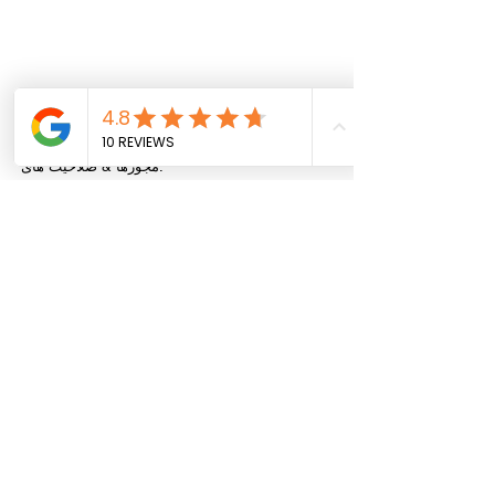
مجوزها & صلاحیت های:
• مجوز B; CSLB #1048237 (ایالت کالیفرنیا)
• دارای گواهی DOSH، CA Registration #795
• اداره روابط صنعتی (DIR) Reg. #1000063421
• مجوز ASB (ساخت و ساز مرتبط با آزبست)
• مجوز C22 (حذف آزبست)
• مجوز C21 (تخریب و جابجایی ساختمان)
• مجوز C33 (نقاشی)
• شرکت سرب RRP دارای گواهی EPA، #NAT-
66681-1
• DOT، DTSC، CHP ثبت شده حمل و نقل زباله
خطرناک
• AHERA (Asb.) و CDPH (سرب) کارمندان دارای
گواهی دولتی