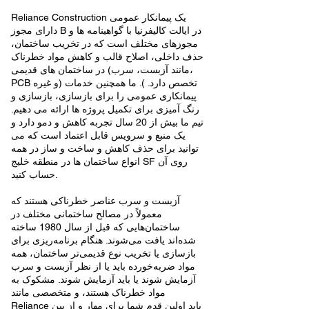
Reliance Construction یک پیمانکار عمومی
دارای مجوز B در ایالت کالیفرنیا با گواهینامه ها و
مجوزهای مختلف است که در تخریب ساختمان،
حذف داخلی، اصلاح قالب و کاهش مواد خطرناک
در ساختمان های قدیمی (مانند آزبست، سرب،
PCB و غیره) تخصص دارد. ). ما همچنین خدمات
پیمانکاری عمومی را برای بازسازی، بازسازی و
رنگ آمیزی برای تکمیل پروژه ها ارائه می دهیم.
تیم ما بیش از 20 سال تجربه کاهش و دمو دارد و
یک منبع و سرویس قابل اعتماد است که می
توانید برای حذف کاهش و ساخت و ساز در همه
انواع ساختمان ها در منطقه خلیج SF روی آن
حساب کنید.
آزبست و سرب عناصر خطرناکی هستند که
معمولاً در مصالح ساختمانی مختلف در
ساختمان‌هایی که قبل از سال 1980 ساخته
شده‌اند یافت می‌شوند. هنگام برنامه‌ریزی برای
بازسازی یا تخریب نوع قدیمی‌تر ساختمان، همه
مواد ضربه‌خورده باید یا از نظر آزبست و سرب
آزمایش شوند یا باید آزمایش شوند. مشکوک به
مواد خطرناک هستند، و متخصصی مانند
Reliance باید اولین قدم شما برای مهار و از بین