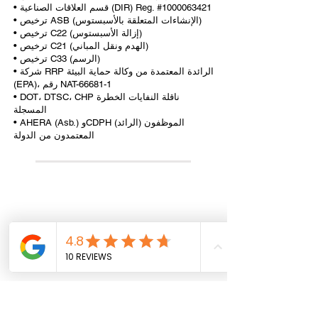
• قسم العلاقات الصناعية (DIR) Reg. #1000063421
• ترخيص ASB (الإنشاءات المتعلقة بالأسبستوس)
• ترخيص C22 (إزالة الأسبستوس)
• ترخيص C21 (الهدم ونقل المباني)
• ترخيص C33 (الرسم)
• شركة RRP الرائدة المعتمدة من وكالة حماية البيئة
(EPA)، رقم NAT-66681-1
• DOT، DTSC، CHP ناقلة النفايات الخطرة
المسجلة
• AHERA (Asb.) وCDPH (الرائد) الموظفون
المعتمدون من الدولة
All information provided on this website,
including any legal or health advice, is not to be
taken as your final answer. This information
may not be the most current and is intended to
help guide you on where to start and where to
find the necessary details. It is your
responsibility to verify that the information is
correct and up to date. Reliance Construction
disclaims any liability for actions taken based
on the information provided on this site. We do
not provide professional legal or health advice.