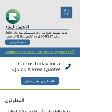
ME
NU
الاعتماد للبناء
خدمة منطقة خليج سان فرانسيسكو منذ عام 2001
الترخيص B رقم
1048237
(ولاية كاليفورنيا)
فحص الترخيص
Genuine Care For Public Health Beyond Profit
Call us today for a
Quick & Free Quote!
طلب عرض أسعار مجاني
المقاولون
مقاولو البناء على رأس قائمة عملائنا. كمقاول،