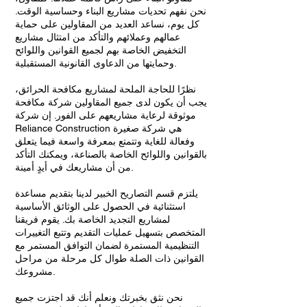
نحن نفهم تحديات مشاريع البناء وحساسية الوقت.
كل يوم، نساعد العديد من المقاولين على حماية
عمالهم وعملائهم والتأكد من امتثال مشاريع
التخفيض الخاصة بهم لجميع القوانين واللوائح
وحمايتها من الدعاوى القانونية المستقبلية.
نظرًا للحاجة الملحة لمشاريع مكافحة الحرائق،
يجب أن يكون لدى جميع المقاولين شركة مكافحة
موثوقة لرعاية مشاريعهم على الفور. إن شركة
Reliance Construction هي شركة صغيرة
وفعالة للغاية وتتمتع بمعرفة واسعة فيما يتعلق
بالقوانين واللوائح الخاصة بالصناعة، ويمكنك التأكد
من أن مشاريعك في أيدٍ أمينة.
يلتزم قسم التصاريح الخبير لدينا بتقديم مساعدة
استثنائية في الحصول على الوثائق الأساسية
لمشاريع التجديد الخاصة بك. يقوم فريقنا
المتخصص بتسهيل عمليات التقديم وتتبع التغييرات
التنظيمية المستمرة لضمان التوافق المستمر مع
القوانين ذات الصلة طوال كل مرحلة من مراحل
مشروعك.
نحن نثق بخبرتك ونعلم أنك قد اجتزت جميع