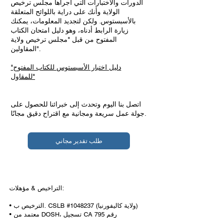
الدورات والاختبارات التي أجراها مجلس ترخيص
الولاية وأنك على دراية باللوائح المتعلقة
بالأسبستوس. ولكن لتجديد المعلومات، يمكنك
زيارة الرابط أدناه، وهو دليل امتحان الكتاب
المفتوح من قبل "مجلس ترخيص ولاية
المقاولين".
"دليل اختبار الأسبستوس للكتاب المفتوح
للمقاول"
اتصل بنا اليوم وتحدث إلى خبرائنا للحصول على
جولة عمل سريعة ومجانية مع اقتراح دقيق مجانًا.
طلب تقدير مجاني
التراخيص & مؤهلات:
• الترخيص ب. CSLB #1048237 (ولاية كاليفورنيا)
• معتمد من DOSH، تسجيل CA رقم 795