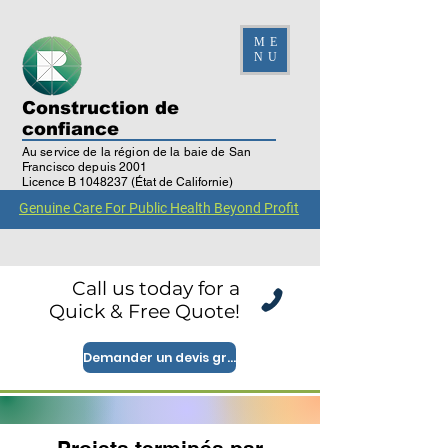
ME
NU
Construction de
confiance
Au service de la région de la baie de San
Francisco depuis 2001
Licence B
1048237
(État de Californie)
Vérification de la licence
Genuine Care For Public Health Beyond Profit
Call us today for a
Quick & Free Quote!
Demander un devis gratuit