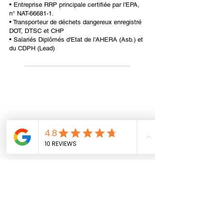
• Entreprise RRP principale certifiée par l'EPA,
n° NAT-66681-1.
• Transporteur de déchets dangereux enregistré
DOT, DTSC et CHP
• Salariés Diplômés d'Etat de l'AHERA (Asb.) et
du CDPH (Lead)
All information provided on this website,
including any legal or health advice, is not to be
taken as your final answer. This information
may not be the most current and is intended to
help guide you on where to start and where to
find the necessary details. It is your
responsibility to verify that the information is
correct and up to date. Reliance Construction
disclaims any liability for actions taken based
on the information provided on this site. We do
not provide professional legal or health advice.
Office Hours:
Mon - Fri 9:30 am - 6:00 pm
Saturday 10:00 am - 3:00 pm