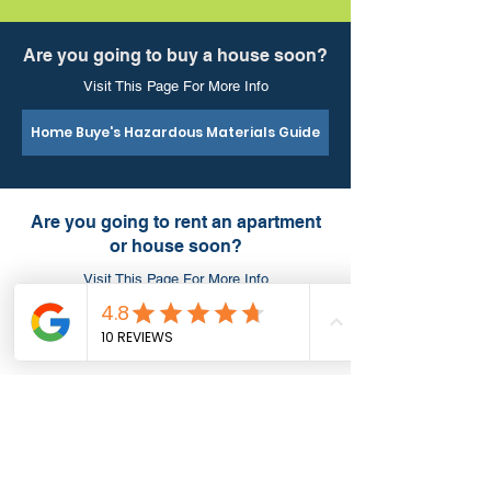
Are you going to buy a house soon?
Visit This Page For More Info
Home Buye's Hazardous Materials Guide
Are you going to rent an apartment
or house soon?
Visit This Page For More Info
Renter's Hazardous Materials Guide
LICENCES & QUALIFICATIONS:
• Permis B ; CSLB #1048237 (État de Californie)
• Certifié DOSH, enregistrement CA n° 795.
• Département des relations industrielles (DIR)