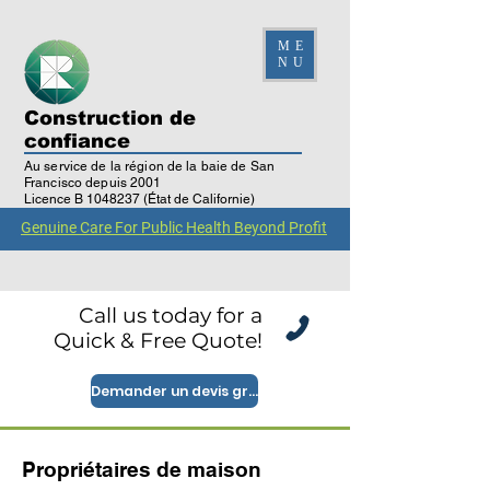
ME
NU
Construction de
confiance
Au service de la région de la baie de San
Francisco depuis 2001
Licence B
1048237
(État de Californie)
Vérification de la licence
Genuine Care For Public Health Beyond Profit
Call us today for a
Quick & Free Quote!
Demander un devis gratuit
Propriétaires de maison