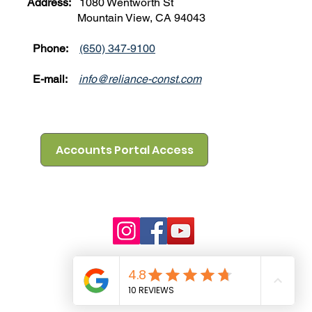
Address:
1080 Wentworth St
Mountain View, CA 94043
Phone:
(650) 347-9100
E-mail:
info@reliance-const.com
Accounts Portal Access
mation may not
ibility to
information