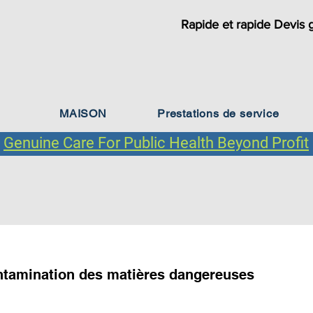
Rapide et rapide Devis g
MAISON
Prestations de service
Genuine Care For Public Health Beyond Profit
Types de clients
ntamination des matières dangereuses