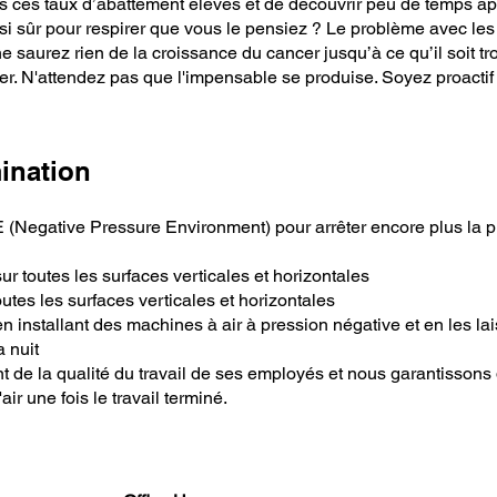
tous ces taux d’abattement élevés et de découvrir peu de temps a
si sûr pour respirer que vous le pensiez ? Le problème avec les
e saurez rien de la croissance du cancer jusqu’à ce qu’il soit tr
der. N'attendez pas que l'impensable se produise. Soyez proactif
ination
 (Negative Pressure Environment) pour arrêter encore plus la 
r toutes les surfaces verticales et horizontales
tes les surfaces verticales et horizontales
en installant des machines à air à pression négative et en les la
a nuit
t de la qualité du travail de ses employés et nous garantissons 
'air une fois le travail terminé.