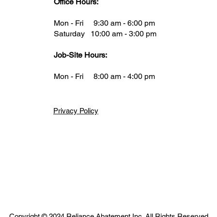
Office Hours:
Mon - Fri 9:30 am - 6:00 pm
Saturday 10:00 am - 3:00 pm
Job-Site Hours:
Mon - Fri 8:00 am - 4:00 pm
Privacy Policy
gal or health advice, is not to be taken as your final answer. This infor
here to start and where to find the necessary details. It is your respons
iance Construction disclaims any liability for actions taken based on the 
al or health advice.
Copyright © 2024 Reliance Abatement Inc. All Rights Reserved