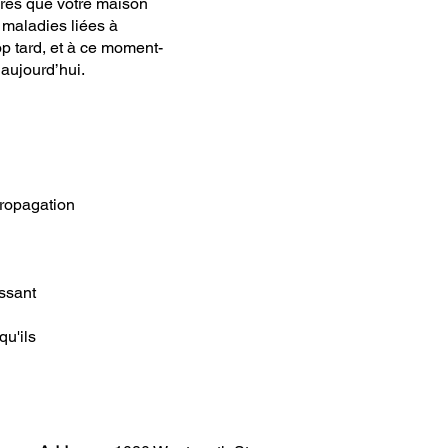
près que votre maison
 maladies liées à
op tard, et à ce moment-
 aujourd’hui.
propagation
issant
qu'ils