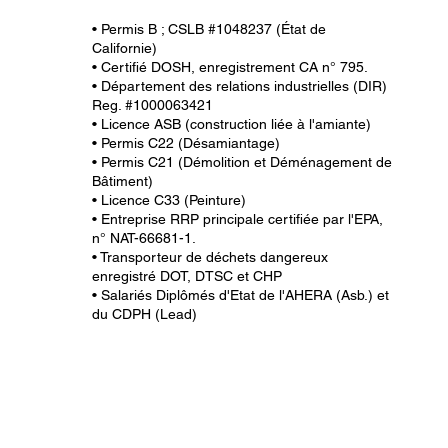
• Permis B ; CSLB #1048237 (État de
Californie)
• Certifié DOSH, enregistrement CA n° 795.
• Département des relations industrielles (DIR)
Reg. #1000063421
• Licence ASB (construction liée à l'amiante)
• Permis C22 (Désamiantage)
• Permis C21 (Démolition et Déménagement de
Bâtiment)
• Licence C33 (Peinture)
• Entreprise RRP principale certifiée par l'EPA,
n° NAT-66681-1.
• Transporteur de déchets dangereux
enregistré DOT, DTSC et CHP
• Salariés Diplômés d'Etat de l'AHERA (Asb.) et
du CDPH (Lead)
All information provided on this website, including any le
be the most current and is intended to help guide you on w
verify that the information is correct and up to date. Rel
provided on this site. We do not provide professional leg