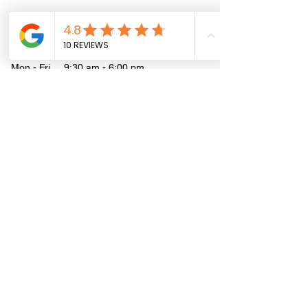
on the information provided on this site. We do
not provide professional legal or health advice.
Office Hours:
Mon - Fri 9:30 am - 6:00 pm
Saturday 10:00 am - 3:00 pm
Job-Site Hours:
Mon - Fri 8:00 am - 4:00 pm
Address:
1080 Wentworth St
Mountain View, CA 94043
Phone:
(650) 347-9100
E-mail:
info@reliance-const.com
Privacy Policy