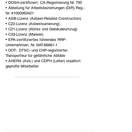
• DOSH-zertifiziert, CA-Registrierung Nr. 795
• Abteilung für Arbeitsbeziehungen (DIR) Reg.-
Nr. #1000063421
• ASB-Lizenz (Asbest-Related Construction)
• C22-Lizenz (Asbestsanierung)
• C21-Lizenz (Abriss und Gebäudeumzug)
• C33-Lizenz (Malerei)
• EPA-zertifiziertes führendes RRP-
Unternehmen, Nr. NAT-66681-1
• DOT-, DTSC- und CHP-registrierter
Transporteur für gefährliche Abfälle
• AHERA (Asb.) und CDPH (Leiter) staatlich
geprüfte Mitarbeiter
All information provided on this website,
including any legal or health advice, is not to be
taken as your final answer. This information
may not be the most current and is intended to
help guide you on where to start and where to
find the necessary details. It is your
responsibility to verify that the information is
correct and up to date. Reliance Construction
disclaims any liability for actions taken based