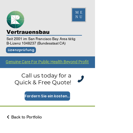
ME
NU
Vertrauensbau
Seit 2001 im San Francisco Bay Area tätig
B-Lizenz
1048237
(Bundesstaat CA)
Lizenzprüfung
Genuine Care For Public Health Beyond Profit
Call us today for a
Quick & Free Quote!
Fordern Sie ein kostenloses Angebot an
Back to Portfolio