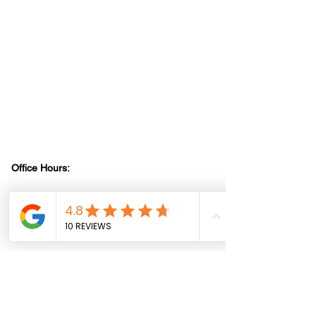
All information provided on this website,
including any legal or health advice, is not to be
taken as your final answer. This information
may not be the most current and is intended to
help guide you on where to start and where to
find the necessary details. It is your
responsibility to verify that the information is
correct and up to date. Reliance Construction
disclaims any liability for actions taken based
on the information provided on this site. We do
not provide professional legal or health advice.
Office Hours:
Mon - Fri 9:30 am - 6:00 pm
Saturday 10:00 am - 3:00 pm
Job-Site Hours:
Mon - Fri 8:00 am - 4:00 pm