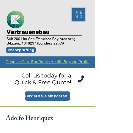
ME
NU
Vertrauensbau
Seit 2001 im San Francisco Bay Area tätig
B-Lizenz
1048237
(Bundesstaat CA)
Lizenzprüfung
Genuine Care For Public Health Beyond Profit
Call us today for a
Quick & Free Quote!
Fordern Sie ein kostenloses Angebot an
Adolfo Henriquez