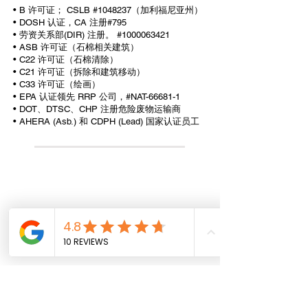
• B 许可证； CSLB #1048237（加利福尼亚州）
• DOSH 认证，CA 注册#795
• 劳资关系部(DIR) 注册。 #1000063421
• ASB 许可证（石棉相关建筑）
• C22 许可证（石棉清除）
• C21 许可证（拆除和建筑移动）
• C33 许可证（绘画）
• EPA 认证领先 RRP 公司，#NAT-66681-1
• DOT、DTSC、CHP 注册危险废物运输商
• AHERA (Asb.) 和 CDPH (Lead) 国家认证员工
All information provided on this website,
including any legal or health advice, is not to be
taken as your final answer. This information
may not be the most current and is intended to
help guide you on where to start and where to
find the necessary details. It is your
responsibility to verify that the information is
correct and up to date. Reliance Construction
disclaims any liability for actions taken based
on the information provided on this site. We do
not provide professional legal or health advice.