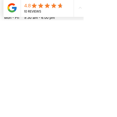
not provide professional legal or health advice.
Office Hours:
Mon - Fri 9:30 am - 6:00 pm
Saturday 10:00 am - 3:00 pm
Job-Site Hours:
Mon - Fri 8:00 am - 4:00 pm
Address:
1080 Wentworth St
Mountain View, CA 94043
Phone:
(650) 347-9100
E-mail:
info@reliance-const.com
Privacy Policy