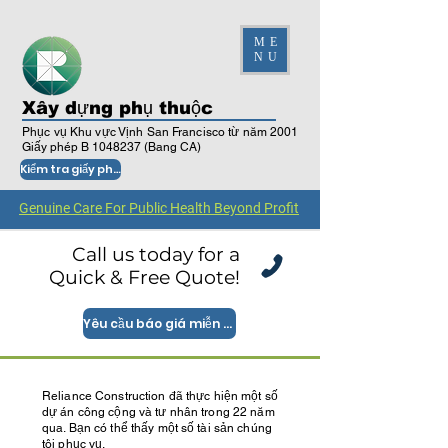
ME
NU
Xây dựng phụ thuộc
Phục vụ Khu vực Vịnh San Francisco từ năm 2001
Giấy phép B
1048237
(Bang CA)
Kiểm tra giấy phép
Genuine Care For Public Health Beyond Profit
Call us today for a
Quick & Free Quote!
Yêu cầu báo giá miễn phí
Reliance Construction đã thực hiện một số
dự án công cộng và tư nhân trong 22 năm
qua. Bạn có thể thấy một số tài sản chúng
tôi phục vụ.