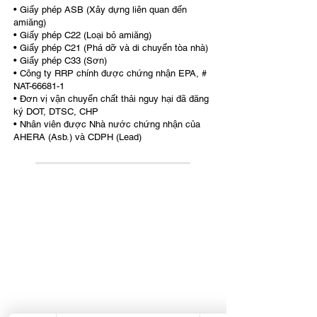
• Giấy phép ASB (Xây dựng liên quan đến
amiăng)
• Giấy phép C22 (Loại bỏ amiăng)
• Giấy phép C21 (Phá dỡ và di chuyển tòa nhà)
• Giấy phép C33 (Sơn)
• Công ty RRP chính được chứng nhận EPA, #
NAT-66681-1
• Đơn vị vận chuyển chất thải nguy hại đã đăng
ký DOT, DTSC, CHP
• Nhân viên được Nhà nước chứng nhận của
AHERA (Asb.) và CDPH (Lead)
All information provided on this website,
including any legal or health advice, is not to be
taken as your final answer. This information
may not be the most current and is intended to
help guide you on where to start and where to
find the necessary details. It is your
responsibility to verify that the information is
correct and up to date. Reliance Construction
disclaims any liability for actions taken based
on the information provided on this site. We do