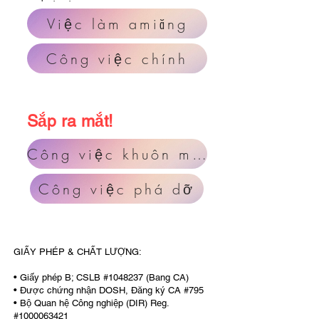
Việc làm amiăng
Công việc chính
Sắp ra mắt!
Công việc khuôn mẫu
Công việc phá dỡ
GIẤY PHÉP & CHẤT LƯỢNG:
• Giấy phép B; CSLB #1048237 (Bang CA)
• Được chứng nhận DOSH, Đăng ký CA #795
• Bộ Quan hệ Công nghiệp (DIR) Reg.
#1000063421