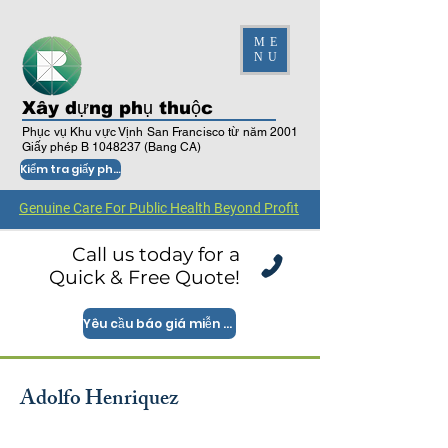
ME
NU
Xây dựng phụ thuộc
Phục vụ Khu vực Vịnh San Francisco từ năm 2001
Giấy phép B
1048237
(Bang CA)
Kiểm tra giấy phép
Genuine Care For Public Health Beyond Profit
Call us today for a
Quick & Free Quote!
Yêu cầu báo giá miễn phí
Adolfo Henriquez