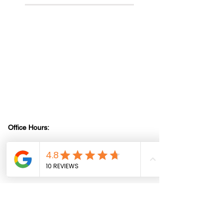
All information provided on this website,
including any legal or health advice, is not to be
taken as your final answer. This information
may not be the most current and is intended to
help guide you on where to start and where to
find the necessary details. It is your
responsibility to verify that the information is
correct and up to date. Reliance Construction
disclaims any liability for actions taken based
on the information provided on this site. We do
not provide professional legal or health advice.
Office Hours:
Mon - Fri 9:30 am - 6:00 pm
Saturday 10:00 am - 3:00 pm
Job-Site Hours:
Mon - Fri 8:00 am - 4:00 pm