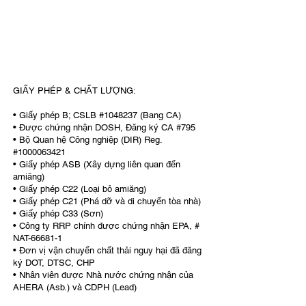
GIẤY PHÉP & CHẤT LƯỢNG:
• Giấy phép B; CSLB #1048237 (Bang CA)
• Được chứng nhận DOSH, Đăng ký CA #795
• Bộ Quan hệ Công nghiệp (DIR) Reg.
#1000063421
• Giấy phép ASB (Xây dựng liên quan đến
amiăng)
• Giấy phép C22 (Loại bỏ amiăng)
• Giấy phép C21 (Phá dỡ và di chuyển tòa nhà)
• Giấy phép C33 (Sơn)
• Công ty RRP chính được chứng nhận EPA, #
NAT-66681-1
• Đơn vị vận chuyển chất thải nguy hại đã đăng
ký DOT, DTSC, CHP
• Nhân viên được Nhà nước chứng nhận của
AHERA (Asb.) và CDPH (Lead)